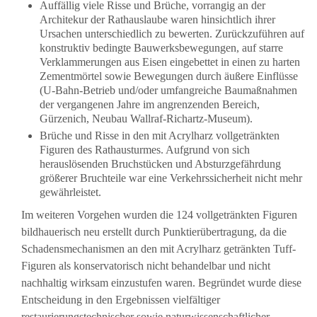
Auffällig viele Risse und Brüche, vorrangig an der
Architekur der Rathauslaube waren hinsichtlich ihrer
Ursachen unterschiedlich zu bewerten. Zurückzuführen auf
konstruktiv bedingte Bauwerksbewegungen, auf starre
Verklammerungen aus Eisen eingebettet in einen zu harten
Zementmörtel sowie Bewegungen durch äußere Einflüsse
(U-Bahn-Betrieb und/oder umfangreiche Baumaßnahmen
der vergangenen Jahre im angrenzenden Bereich,
Gürzenich, Neubau Wallraf-Richartz-Museum).
Brüche und Risse in den mit Acrylharz vollgetränkten
Figuren des Rathausturmes. Aufgrund von sich
herauslösenden Bruchstücken und Absturzgefährdung
größerer Bruchteile war eine Verkehrssicherheit nicht mehr
gewährleistet.
Im weiteren Vorgehen wurden die 124 vollgetränkten Figuren
bildhauerisch neu erstellt durch Punktierübertragung, da die
Schadensmechanismen an den mit Acrylharz getränkten Tuff-
Figuren als konservatorisch nicht behandelbar und nicht
nachhaltig wirksam einzustufen waren. Begründet wurde diese
Entscheidung in den Ergebnissen vielfältiger
restaurierungstechnischer sowie naturwissenschaftlicher