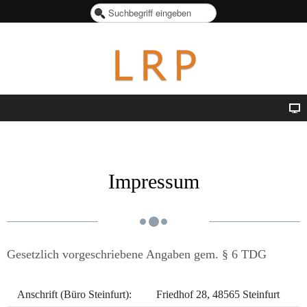
S
u
c
h
e
n
.
.
.
Impressum
Gesetzlich vorgeschriebene Angaben gem. § 6 TDG
Anschrift (Büro Steinfurt):
Friedhof 28, 48565 Steinfurt