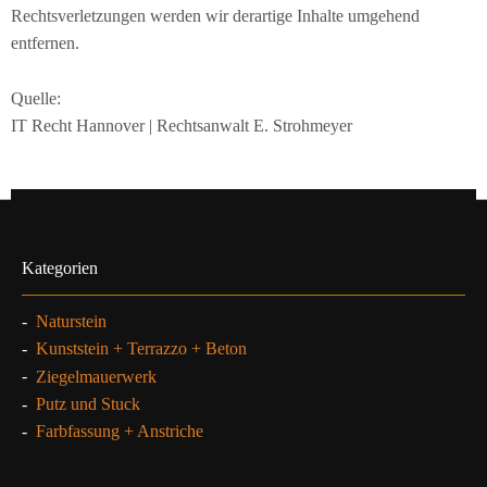
Rechtsverletzungen werden wir derartige Inhalte umgehend
entfernen.
Quelle:
IT Recht Hannover | Rechtsanwalt E. Strohmeyer
Kategorien
-
Naturstein
-
Kunststein + Terrazzo + Beton
-
Ziegelmauerwerk
-
Putz und Stuck
-
Farbfassung + Anstriche