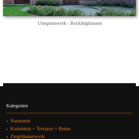
Umspannwerk - Recklinghausen
Kategorien
-
Naturstein
-
Kunststein + Terrazzo + Beton
-
Ziegelmauerwerk