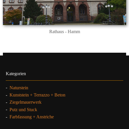
Rathaus - Hamm
Kategorien
-
Naturstein
-
Kunststein + Terrazzo + Beton
-
Ziegelmauerwerk
-
Putz und Stuck
-
Farbfassung + Anstriche