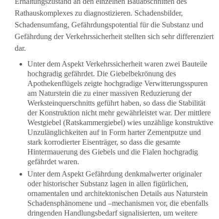
Erhaltungszustand an den einzelnen Bauabschnitten des
Rathauskomplexes zu diagnostizieren. Schadensbilder,
Schadensumfang, Gefährdungspotential für die Substanz und
Gefährdung der Verkehrssicherheit stellten sich sehr differenziert
dar.
Unter dem Aspekt Verkehrssicherheit waren zwei Bauteile
hochgradig gefährdet. Die Giebelbekrönung des
Apothekenflügels zeigte hochgradige Verwitterungsspuren
am Naturstein die zu einer massiven Reduzierung der
Werksteinquerschnitts geführt haben, so dass die Stabilität
der Konstruktion nicht mehr gewährleistet war. Der mittlere
Westgiebel (Ratskammergiebel) wies unzählige konstruktive
Unzulänglichkeiten auf in Form harter Zementputze und
stark korrodierter Eisenträger, so dass die gesamte
Hintermauerung des Giebels und die Fialen hochgradig
gefährdet waren.
Unter dem Aspekt Gefährdung denkmalwerter originaler
oder historischer Substanz lagen in allen figürlichen,
ornamentalen und architektonischen Details aus Naturstein
Schadensphänomene und –mechanismen vor, die ebenfalls
dringenden Handlungsbedarf signalisierten, um weitere