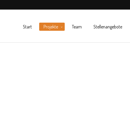
Start
Projekte
Team
Stellenangebote
ierring 40 (Fachhochschule) -