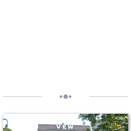
Umspannwerk -
Recklinghausen